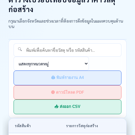
ลพบุรี
สิงห์บุรี
ก่อสร้าง
ชัยนาท
สระบุรี
กรุณาเลือกจังหวัดและช่วงเวลาที่ต้องการดึงข้อมูลในแผงควบคุมด้าน
ชลบุรี
ระยอง
บน
จันทบุรี
ตราด
ฉะเชิงเทรา
ปราจีนบุรี
นครนายก
สระแก้ว
ราชบุรี
กาญจนบุรี
ภาคเหนือ
17
เชียงใหม่
ลำพูน
🖨️ พิมพ์รายงาน A4
สุพรรณบุรี
นครปฐม
ลำปาง
อุตรดิตถ์
สมุทรสาคร
สมุทรสงคราม
🔴 ดาวน์โหลด PDF
แพร่
น่าน
เพชรบุรี
ประจวบคีรีขันธ์
📥 ส่งออก CSV
พะเยา
เชียงราย
แม่ฮ่องสอน
นครสวรรค์
รหัสสินค้า
รายการวัสดุก่อสร้าง
อุทัยธานี
กำแพงเพชร