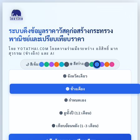
ระบบดึงข้อมูลราคาวัสดุก่อสร้างกระทรวง
พาณิชย์และเปรียบเทียบราคา
โดย YOTATHAI.COM โดยความร่วมมือระหว่าง อภิสิทธิ์ มาก
สุวรรณ (ช่างถึก) และ AI
☀️ สีสว่าง:
🌙 สีเข้ม:
🟢 จังหวัดเดียว
🔵 ข้างเคียง
🟣 กำหนดเอง
🟡 ดูทั้งปี (12 เดือน)
🟠 เทียบย้อนหลัง (1-3 เดือน)